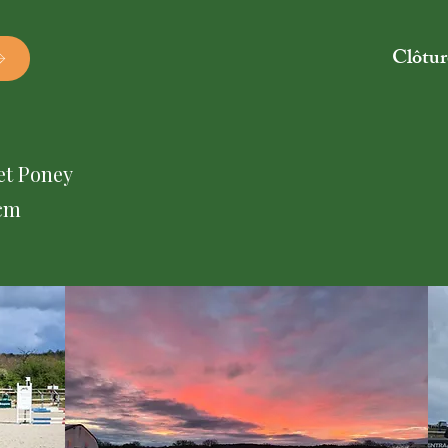
Clôtur
 et Poney
0cm